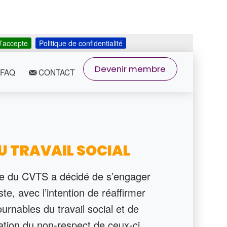
J’accepte
Politique de confidentialité
Devenir membre
FAQ
CONTACT
U TRAVAIL SOCIAL
̀re du CVTS a décidé de s’engager
ste, avec l’intention de réaffirmer
ournables du travail social et de
sation du non-respect de ceux-ci.