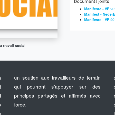
Documents joints
Manifeste - VF 20
Manifest - Nederl
Manifeste - VF 20
 travail social
n
un soutien aux travailleurs de terrain
t
qui pourront s’appuyer sur des
l
principes partagés et affirmés avec
s
force.
u