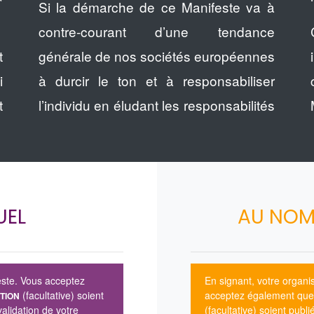
Si la démarche de ce Manifeste va à
contre-courant d’une tendance
t
générale de nos sociétés européennes
i
à durcir le ton et à responsabiliser
t
l’individu en éludant les responsabilités
UEL
AU NOM
este. Vous acceptez
En signant, votre organ
(facultative) soient
acceptez également qu
TION
validation de votre
(facultative) soient publ