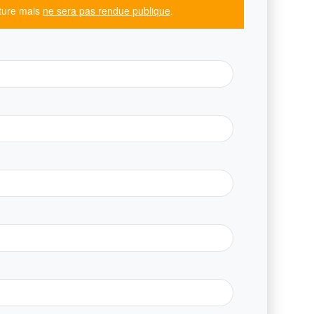
ature mais
ne sera pas rendue publique
.