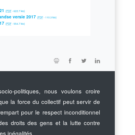
21
(
PDF
-
622.7 kio
)
andse versie 2017
(
PDF
-
110.3 kio
)
17
(
PDF
-
554.7 kio
)
socio-politiques, nous voulons croire
que la force du collectif peut servir de
rempart pour le respect inconditionnel
des droits des gens et la lutte contre
les inégalités.