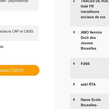
ciale / psychosocial
2
TRACES DE RUE
fédé FR
travailleurs
sociaux de rue
secteurs CAP et CASG
3
AMO Service
Droit des
Jeunes
ale
Bruxelles
4
FdSS
viduel (1263)
5
asbl RTA
6
Haute Ecole
Bruxelles-