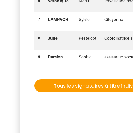
6
Véronique
Martin
travailleuse so
7
LAMPACH
Sylvie
Citoyenne
8
Julie
Kesteloot
Coordinatrice 
9
Damien
Sophie
assistante soci
Tous les signataires à titre indi