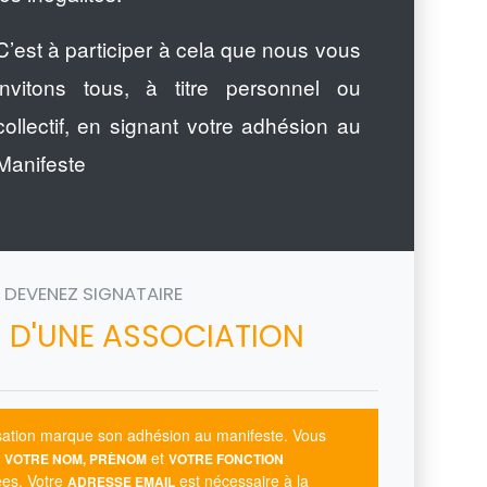
C’est à participer à cela que nous vous
invitons tous, à titre personnel ou
collectif, en signant votre adhésion au
Manifeste
DEVENEZ SIGNATAIRE
 D'UNE ASSOCIATION
isation marque son adhésion au manifeste. Vous
e
et
VOTRE NOM, PRÈNOM
VOTRE FONCTION
iées. Votre
est nécessaire à la
ADRESSE EMAIL