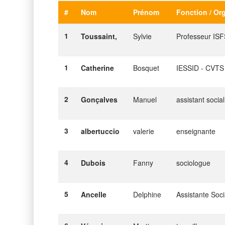
#
Nom
Prénom
Fonction / Or
1
Toussaint,
Sylvie
Professeur IS
1
Catherine
Bosquet
IESSID - CVTS
2
Gonçalves
Manuel
assistant social
3
albertuccio
valerie
enseignante
4
Dubois
Fanny
sociologue
5
Ancelle
Delphine
Assistante Soci