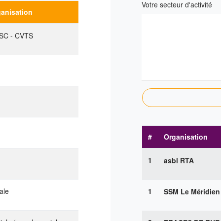
Votre secteur d'activité
ganisation
FSC - CVTS
#
Organisation
1
asbl RTA
ale
1
SSM Le Méridien