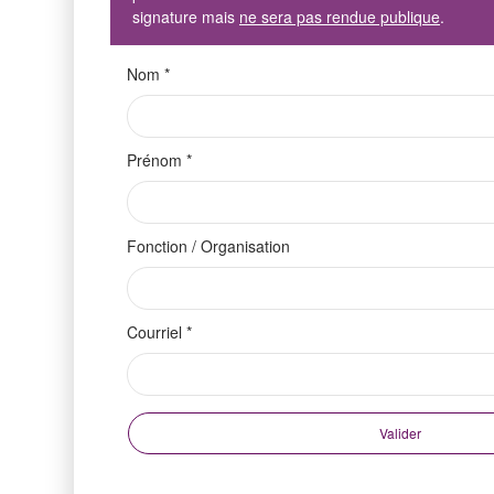
signature mais
ne sera pas rendue publique
.
Nom
*
Prénom
*
Fonction / Organisation
Courriel
*
Valider