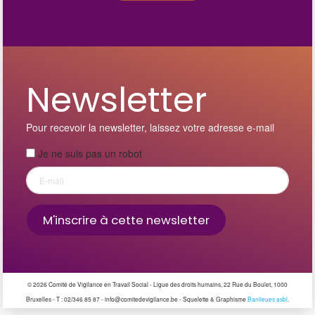
Newsletter
Pour recevoir la newsletter, laissez votre adresse e-mail
Je ne suis pas un robot
©
2026 Comité de Vigilance en Travail Social - Ligue des droits humains, 22 Rue du Boulet, 1000
Bruxelles - T : 02/346 85 87 - info@comitedevigilance.be - Squelette & Graphisme
Banlieues asbl
.