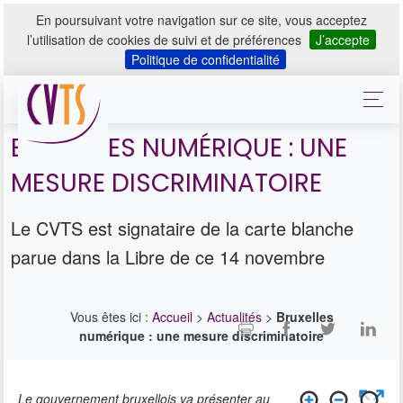
En poursuivant votre navigation sur ce site, vous acceptez
l’utilisation de cookies de suivi et de préférences
J’accepte
Politique de confidentialité
BRUXELLES NUMÉRIQUE : UNE
MESURE DISCRIMINATOIRE
Le CVTS est signataire de la carte blanche
parue dans la Libre de ce 14 novembre
Vous êtes ici :
Accueil
>
Actualités
>
Bruxelles
numérique : une mesure discriminatoire
Le gouvernement bruxellois va présenter au