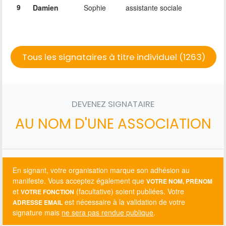
9
Damien
Sophie
assistante sociale
Tous les signataires à titre individuel (1263)
DEVENEZ SIGNATAIRE
AU NOM D'UNE ASSOCIATION
En signant, votre organisation marque son adhésion au
manifeste. Vous acceptez également que
VOTRE NOM, PRÈNOM
et
(facultative) soient publiées. Votre
VOTRE FONCTION
est nécessaire à la validation de votre
ADRESSE EMAIL
signature mais
ne sera pas rendue publique
.