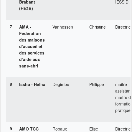
Brabant
IESSID
(HE2B)
7
AMA -
Vanhessen
Christine
Directric
Fédération
des maisons
d’accueil et
des services
d’aide aux
sans-abri
8
Issha - Helha
Degimbe
Philippe
maitre-
assistant
maître d
formatio
pratique
9
AMO TCC
Robaux
Elise
Directric