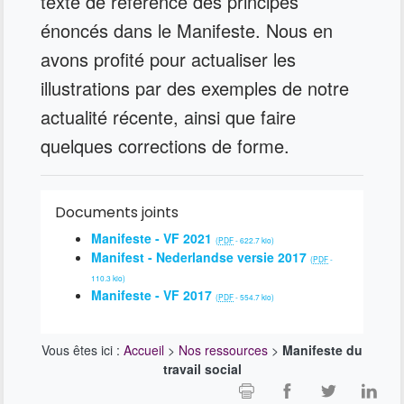
texte de référence des principes
énoncés dans le Manifeste. Nous en
avons profité pour actualiser les
illustrations par des exemples de notre
actualité récente, ainsi que faire
quelques corrections de forme.
Documents joints
Manifeste - VF 2021
(
PDF
-
622.7 kio
)
Manifest - Nederlandse versie 2017
(
PDF
-
110.3 kio
)
Manifeste - VF 2017
(
PDF
-
554.7 kio
)
Vous êtes ici :
Accueil
>
Nos ressources
>
Manifeste du
travail social