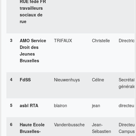
RUE fédé FR
travailleurs
sociaux de
rue
3
AMO Service
TRIFAUX
Christelle
Directric
Droit des
Jeunes
Bruxelles
4
FdSS
Nieuwenhuys
Céline
Secrétai
générale
5
asbl RTA
blairon
jean
directeur
6
Haute Ecole
Vandenbussche
Jean-
Directeu
Bruxelles-
Sébastien
Campus