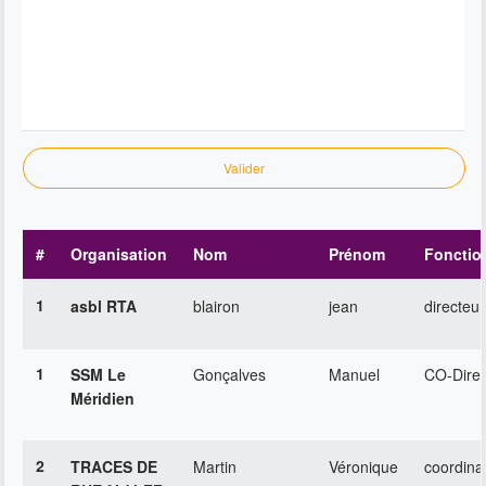
Valider
#
Organisation
Nom
Prénom
Fonctio
1
asbl RTA
blairon
jean
directeur
1
SSM Le
Gonçalves
Manuel
CO-Direc
Méridien
2
TRACES DE
Martin
Véronique
coordina