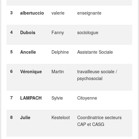
3
albertuccio
valerie
enseignante
4
Dubois
Fanny
sociologue
5
Ancelle
Delphine
Assistante Sociale
6
Véronique
Martin
travailleuse sociale /
psychosocial
7
LAMPACH
Sylvie
Citoyenne
8
Julie
Kesteloot
Coordinatrice secteurs
CAP et CASG